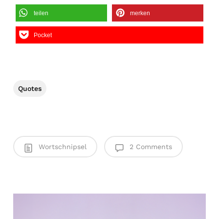
teilen
merken
Pocket
Quotes
Wortschnipsel
2 Comments