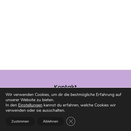
Kontakt
Wir verwenden Cookies, um dir die bestmögliche Erfahrung auf
Du hast eine Frage, willst Lob
unserer Website zu bieten.
loswerden oder möchtest mit mir
In den
Einstellungen
kannst du erfahren, welche Cookies wir
verwenden oder sie ausschalten.
arbeiten? Melde dich gerne bei mir
über das Kontaktformular!
GDPR Cookie-Banner schließen
Zustimmen
Ablehnen