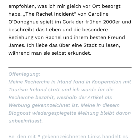
empfohlen, was ich mir gleich vor Ort besorgt
habe. „
The Rachel Incident
“ von Caroline
O’Donoghue spielt im Cork der frühen 2000er und
beschreibt das Leben und die besondere
Beziehung von Rachel und ihrem besten Freund
James. Ich liebe das über eine Stadt zu lesen,
während man sie selbst erkundet.
Offenlegung:
Meine Recherche in Irland fand in Kooperation mit
Tourism Ireland statt und ich wurde für die
Recherche bezahlt, weshalb der Artikel als
Werbung gekennzeichnet ist. Meine in diesem
Blogpost wiedergespiegelte Meinung bleibt davon
unbeeinflusst.
Bei den mit * gekennzeichneten Links handelt es