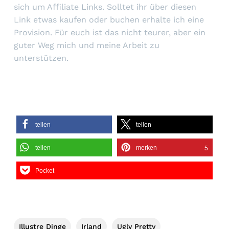
sich um Affiliate Links. Solltet ihr über diesen
Link etwas kaufen oder buchen erhalte ich eine
Provision. Für euch ist das nicht teurer, aber ein
guter Weg mich und meine Arbeit zu
unterstützen.
teilen
teilen
teilen
merken
5
Pocket
Illustre Dinge
Irland
Ugly Pretty