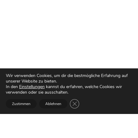
Wir verwenden Cookies, um dir die bestmögliche Erfahrung auf
unserer Website zu bieten.
In den
Einstellungen
kannst du erfahren, welche Cookies wir
verwenden oder sie ausschalten.
Kontakt
GDPR Cookie-Banner schließen
Zustimmen
Ablehnen
Du hast eine Frage, willst Lob
loswerden oder möchtest mit mir
arbeiten? Melde dich gerne bei mir
über das Kontaktformular!