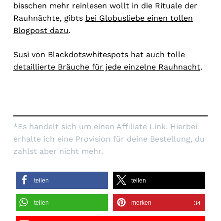
bisschen mehr reinlesen wollt in die Rituale der
Rauhnächte, gibts
bei Globusliebe einen tollen
Blogpost dazu
.
Susi von Blackdotswhitespots hat auch tolle
detaillierte Bräuche für jede einzelne Rauhnacht
.
*Es handelt sich um einen Affiliate Link. Hierbei
erhalte ich eine Provision für deine Bestellung, du
zahlst aber nicht mehr.
teilen
teilen
teilen
merken
34