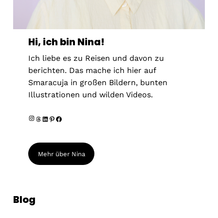
Hi, ich bin Nina!
Ich liebe es zu Reisen und davon zu
berichten. Das mache ich hier auf
Smaracuja in großen Bildern, bunten
Illustrationen und wilden Videos.
I
T
L
P
F
n
h
i
i
a
s
r
n
n
c
t
Mehr über Nina
e
k
t
e
a
a
e
e
b
g
d
d
r
o
r
s
I
e
o
Blog
a
n
s
k
m
t