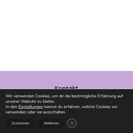
Kontakt
Wir verwenden Cookies, um dir die bestmögliche Erfahrung auf
Du hast eine Frage, willst Lob
unserer Website zu bieten.
loswerden oder möchtest mit mir
In den
Einstellungen
kannst du erfahren, welche Cookies wir
verwenden oder sie ausschalten.
arbeiten? Melde dich gerne bei mir
über das Kontaktformular!
GDPR Cookie-Banner schließen
Zustimmen
Ablehnen