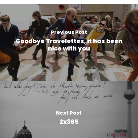
Previous Post
Goodbye Travelettes, it has been
nice with you
Next Post
2x365