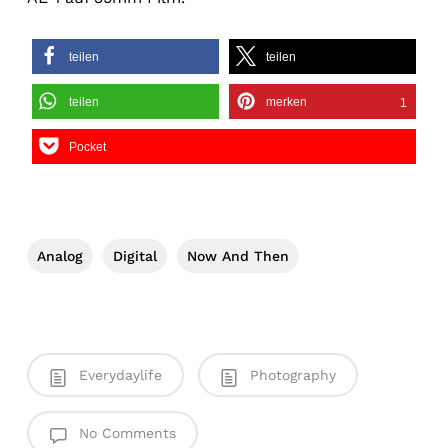
teilen
teilen
teilen
merken
1
Pocket
Analog
Digital
Now And Then
Everydaylife
Photography
No Comments