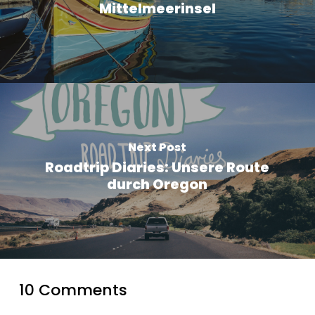
Mittelmeerinsel
Next Post
Roadtrip Diaries: Unsere Route
durch Oregon
10 Comments