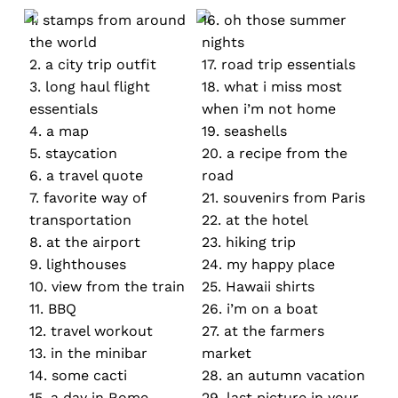
1. stamps from around
16. oh those summer
the world
nights
2. a city trip outfit
17. road trip essentials
3. long haul flight
18. what i miss most
essentials
when i’m not home
4. a map
19. seashells
5. staycation
20. a recipe from the
6. a travel quote
road
7. favorite way of
21. souvenirs from Paris
transportation
22. at the hotel
8. at the airport
23. hiking trip
9. lighthouses
24. my happy place
10. view from the train
25. Hawaii shirts
11. BBQ
26. i’m on a boat
12. travel workout
27. at the farmers
13. in the minibar
market
14. some cacti
28. an autumn vacation
15. a day in Rome
29. last picture in your