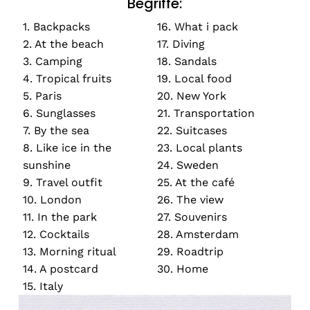
Begriffe:
1. Backpacks
16. What i pack
2. At the beach
17. Diving
3. Camping
18. Sandals
4. Tropical fruits
19. Local food
5. Paris
20. New York
6. Sunglasses
21. Transportation
7. By the sea
22. Suitcases
8. Like ice in the
23. Local plants
sunshine
24. Sweden
9. Travel outfit
25. At the café
10. London
26. The view
11. In the park
27. Souvenirs
12. Cocktails
28. Amsterdam
13. Morning ritual
29. Roadtrip
14. A postcard
30. Home
15. Italy