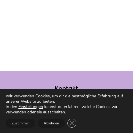
Kontakt
Wir verwenden Cookies, um dir die bestmögliche Erfahrung auf
Du hast eine Frage, willst Lob
unserer Website zu bieten.
loswerden oder möchtest mit mir
In den
Einstellungen
kannst du erfahren, welche Cookies wir
verwenden oder sie ausschalten.
arbeiten? Melde dich gerne bei mir
über das Kontaktformular!
GDPR Cookie-Banner schließen
Zustimmen
Ablehnen