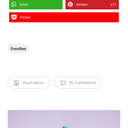
teilen
merken
477
Pocket
Doodles
Illustration
10 Comments