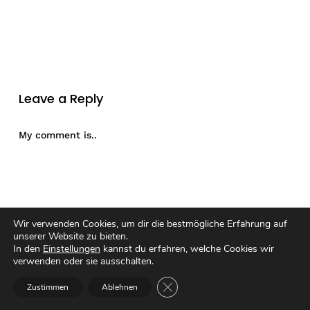
Leave a Reply
My comment is..
Wir verwenden Cookies, um dir die bestmögliche Erfahrung auf
unserer Website zu bieten.
In den
Einstellungen
kannst du erfahren, welche Cookies wir
verwenden oder sie ausschalten.
GDPR Cookie-Banner schließen
Zustimmen
Ablehnen
Name
*