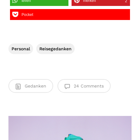
teilen
merken
2
Pocket
Personal
Reisegedanken
Gedanken
24 Comments