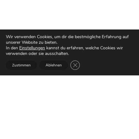
Wir verwenden Cookies, um dir die bestmögliche Erfahrung auf
unserer Website zu bieten.
In den
Einstellungen
kannst du erfahren, welche Cookies wir
verwenden oder sie ausschalten.
Kontakt
GDPR Cookie-Banner schließen
Zustimmen
Ablehnen
Du hast eine Frage, willst Lob
loswerden oder möchtest mit mir
arbeiten? Melde dich gerne bei mir
über das Kontaktformular!
Kontaktformular
Blog